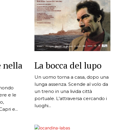
 nella
La bocca del lupo
Un uomo torna a casa, dopo una
lunga assenza. Scende al volo da
 mondo
un treno in una livida città
iere e le
portuale. L'attraversa cercando i
o,
luoghi...
apri e...