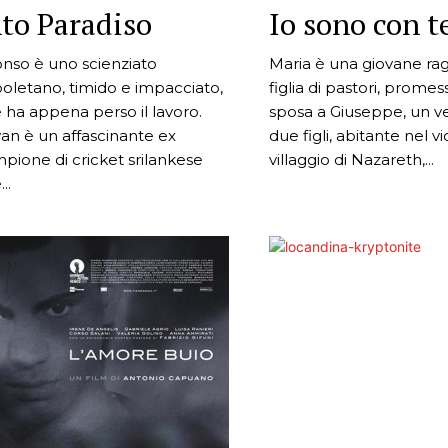
nto Paradiso
Io sono con t
onso è uno scienziato
Maria è una giovane rag
oletano, timido e impacciato,
figlia di pastori, promes
 ha appena perso il lavoro.
sposa a Giuseppe, un 
an è un affascinante ex
due figli, abitante nel vi
pione di cricket srilankese
villaggio di Nazareth,...
..