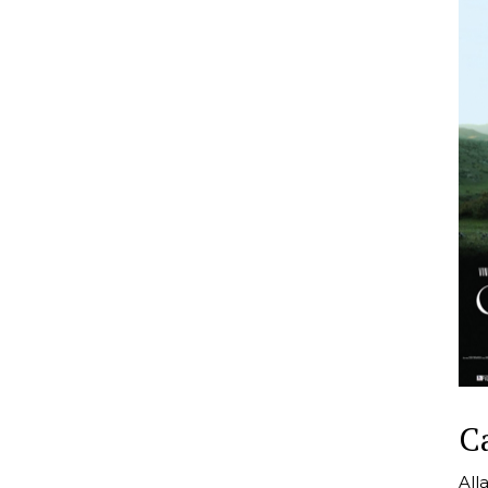
Ca
All