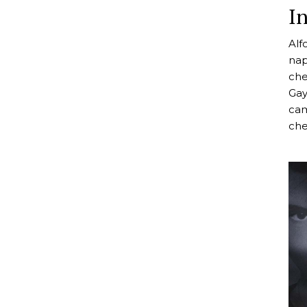
I
Alf
nap
che
Gay
cam
che.