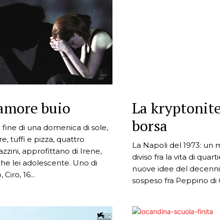
’amore buio
La kryptonite
borsa
a fine di una domenica di sole,
e, tuffi e pizza, quattro
La Napoli del 1973: un
azzini, approfittano di Irene,
diviso fra la vita di quart
he lei adolescente. Uno di
nuove idee del decenni
, Ciro, 16...
sospeso fra Peppino di C