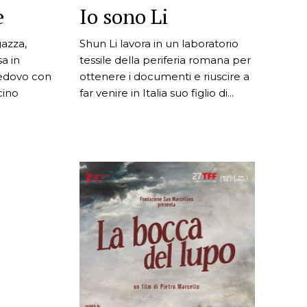
e
Io sono Li
azza,
Shun Li lavora in un laboratorio
sa in
tessile della periferia romana per
vedovo con
ottenere i documenti e riuscire a
cino
far venire in Italia suo figlio di...