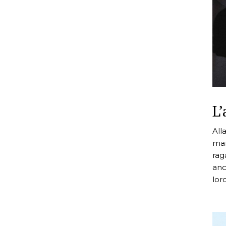
L
All
mar
rag
anc
loro