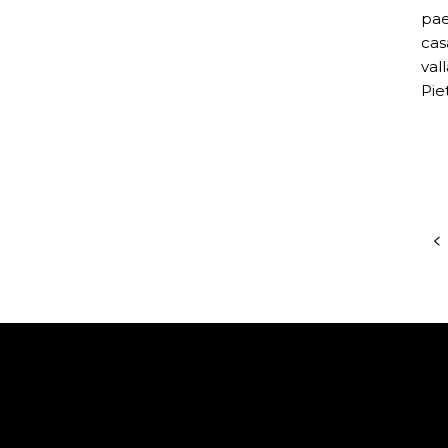
pae
cas
val
Piet