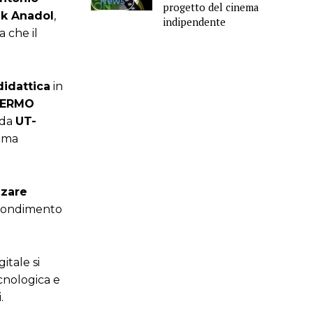
News
progetto del cinema
ik Anadol
,
indipendente
 che il
.
idattica
in
HERMO
 da
UT-
nema
zzare
ofondimento
gitale si
ecnologica e
.