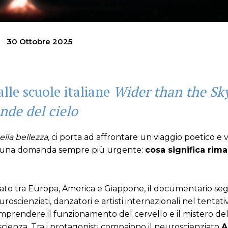
30 Ottobre 2025
alle scuole italiane
Wider than the Sky
nde del cielo
ella bellezza,
ci porta ad affrontare un viaggio poetico e v
i su una domanda sempre più urgente:
cosa significa rim
rato tra Europa, America e Giappone, il documentario se
roscienziati, danzatori e artisti internazionali nel tentati
mprendere il funzionamento del cervello e il mistero del
scienza. Tra i protagonisti compaiono il neuroscienziato
A