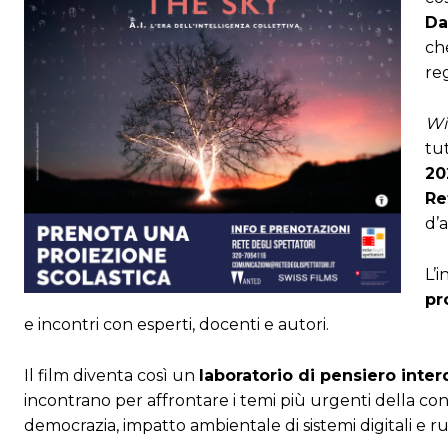
Da
ch
reg
Wi
tu
20
Re
d’a
L’i
pr
e incontri con esperti, docenti e autori.
Il film diventa così un
laboratorio di pensiero inter
incontrano per affrontare i temi più urgenti della con
democrazia, impatto ambientale di sistemi digitali e ru