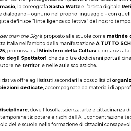
masio
, la coreografa
Sasha Waltz
e l’artista digitale
Ref
e dialogano – ognuno nel proprio linguaggio – con quella
ista definisce “l’intelligenza collettiva” del nostro tempo
der than the Sky
è proposto alle scuole come
matinée d
tta Italia nell’ambito della manifestazione
A TUTTO SC
25
, promossa dal
Ministero della Cultura
e organizzata
te degli Spettatori
, che da oltre dodici anni porta il ci
utore nei territori e nelle aule scolastiche.
niziativa offre agli istituti secondari la possibilità di
organi
oiezioni dedicate
, accompagnate da materiali di appr
disciplinare
, dove filosofia, scienza, arte e cittadinanza di
temporaneità: potere e rischi dell’A.I., concentrazione t
olo delle scuole nella formazione di cittadini consapevoli