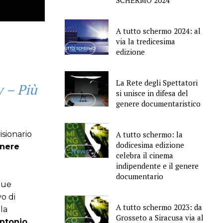
SCHERMO 2024
A tutto schermo 2024: al
via la tredicesima
News
edizione
La Rete degli Spettatori
 – Più
si unisce in difesa del
News
genere documentaristico
A tutto schermo: la
isionario
dodicesima edizione
anere
News
celebra il cinema
indipendente e il genere
documentario
gue
vo di
A tutto schermo 2023: da
la
Grosseto a Siracusa via al
ntonio