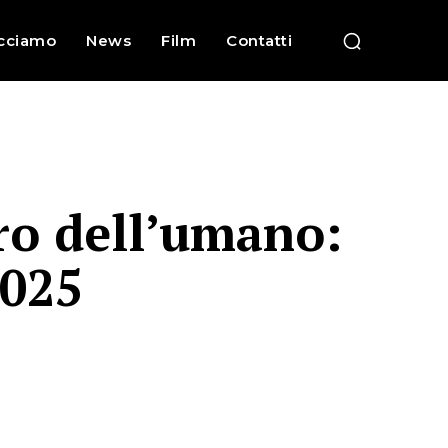
cciamo
News
Film
Contatti
turo dell’umano:
025