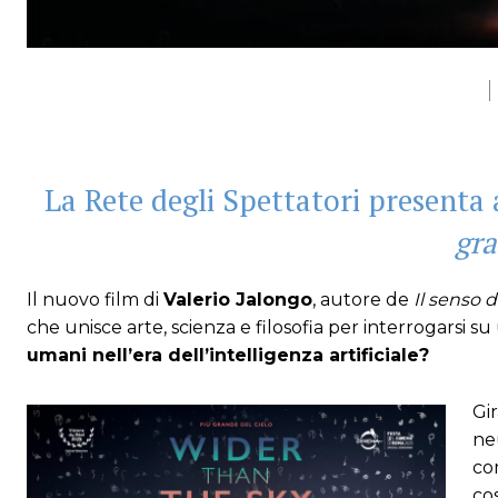
La Rete degli Spettatori presenta 
gra
Il nuovo film di
Valerio Jalongo
, autore de
Il senso d
che unisce arte, scienza e filosofia per interrogars
umani nell’era dell’intelligenza artificiale?
Gi
neu
co
co