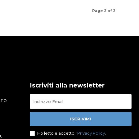
Page 2 of 2
Iscriviti alla newsletter
uro
O
ISCRIVIMI
Ho letto e accetto l'
Privacy Policy
.
A