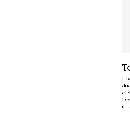
T
Una
di 
ele
lon
ital