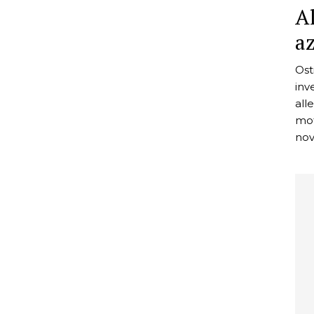
Al
a
Ost
inv
all
mot
nov