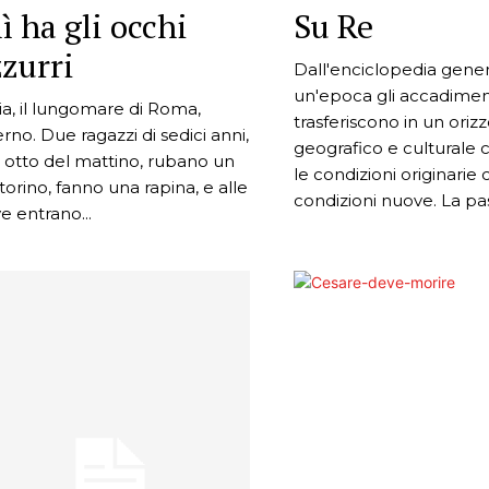
ì ha gli occhi
Su Re
zzurri
Dall'enciclopedia gener
un'epoca gli accadiment
ia, il lungomare di Roma,
trasferiscono in un oriz
erno. Due ragazzi di sedici anni,
geografico e culturale 
e otto del mattino, rubano un
le condizioni originarie
orino, fanno una rapina, e alle
condizioni nuove. La pass
e entrano...