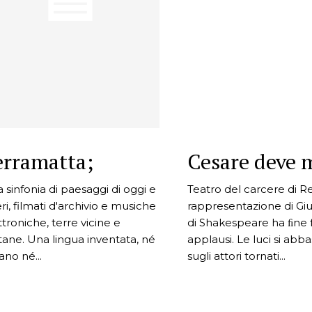
erramatta;
Cesare deve 
 sinfonia di paesaggi di oggi e
Teatro del carcere di R
ieri, filmati d'archivio e musiche
rappresentazione di Giu
ttroniche, terre vicine e
di Shakespeare ha ﬁne fr
tane. Una lingua inventata, né
applausi. Le luci si abb
iano né...
sugli attori tornati...