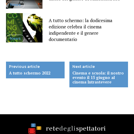
News
A tutto schermo: la dodicesima
edizione celebra il cinema
indipendente e il genere
News
documentario
Previous article
Next article
A tutto schermo 2022
Cinema e scuola: il nostro
evento il 15 giugno al
cinema Intrastevere