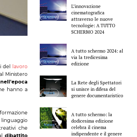
L’innovazione
cinematografica
News
attraverso le nuove
tecnologie: A TUTTO
SCHERMO 2024
A tutto schermo 2024: al
via la tredicesima
News
edizione
ti del
lavoro
l Ministero
nell’epoca
La Rete degli Spettatori
si unisce in difesa del
che hanno a
News
genere documentaristico
a formazione
A tutto schermo: la
 linguaggio
dodicesima edizione
News
celebra il cinema
creativi che
indipendente e il genere
al
dibattito