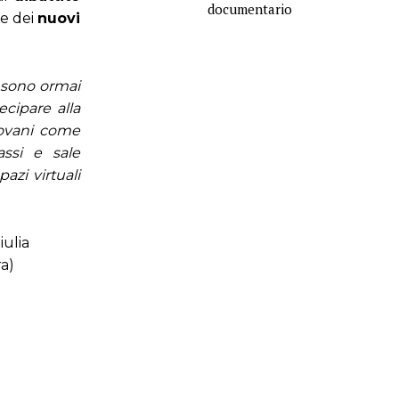
documentario
te dei
nuovi
o sono ormai
ecipare alla
iovani come
assi e sale
azi virtuali
iulia
ra)