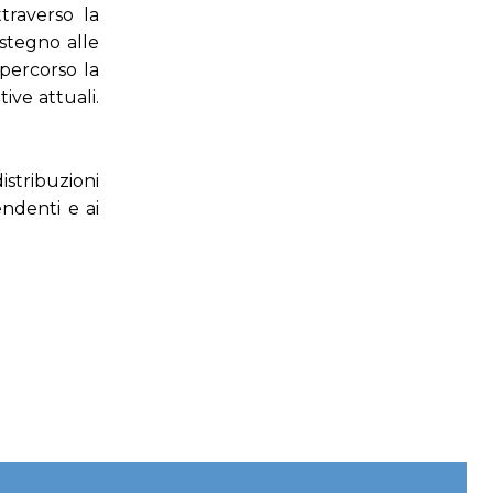
ttraverso la
ostegno alle
 percorso la
ive attuali.
distribuzioni
endenti e ai