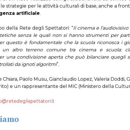
e le strategie per le attività culturali di base, anche a fron
genza artificiale
.
po della Rete degli Spettatori: “
Il cinema e l’audiovisiv
estetiche senza le quali non si hanno strumenti per part
er questo è fondamentale che la scuola riconosca i g
è un altro terreno comune tra cinema e scuola: cl
per una condivisione aperta che può bilanciare quegli sp
ollati da ignoti algoritmi
”.
De Chiara, Paolo Musu, Gianclaudio Lopez, Valeria Doddi, G
Merito) e un rappresentante del MIC (Ministero della Cultu
o@retedeglispettatori.it
siamo