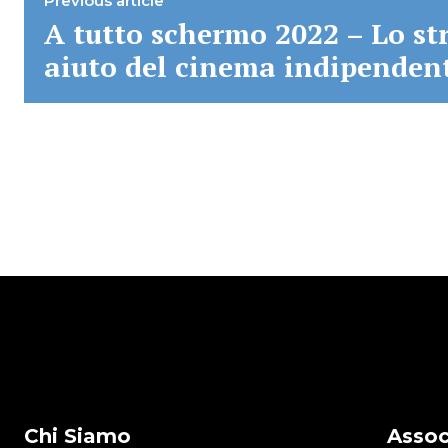
Previous article
A tutto schermo 2022 – Lo st
aiuto del cinema indipenden
Chi Siamo
Assoc