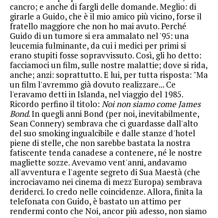
cancro; e anche di fargli delle domande. Meglio: di
girarle a Guido, che è il mio amico più vicino, forse il
fratello maggiore che non ho mai avuto. Perché
Guido di un tumore si era ammalato nel '95: una
leucemia fulminante, da cui i medici per primi si
erano stupiti fosse sopravvissuto. Così, gli ho detto:
facciamoci un film, sulle nostre malattie; dove si rida,
anche; anzi: soprattutto. E lui, per tutta risposta: "Ma
un film l'avremmo già dovuto realizzare... Ce
l'eravamo detti in Islanda, nel viaggio del 1985.
Ricordo perfino il titolo:
Noi non siamo come James
Bond
. In quegli anni Bond (per noi, inevitabilmente,
Sean Connery) sembrava che ci guardasse dall'alto
del suo smoking ingualcibile e dalle stanze d'hotel
piene di stelle, che non sarebbe bastata la nostra
fatiscente tenda canadese a contenere, né le nostre
magliette sozze. Avevamo vent'anni, andavamo
all'avventura e l'agente segreto di Sua Maestà (che
incrociavamo nei cinema di mezz'Europa) sembrava
deriderci. Io credo nelle coincidenze. Allora, finita la
telefonata con Guido, è bastato un attimo per
rendermi conto che Noi, ancor più adesso, non siamo