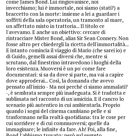
come James Bond. Lui ringiovanisce, noi
invecchiamo; lui è immortale, noi siamo (stati?) a
braccetto con la morte: insieme a lei a guardare i
soffitti della sala operatoria, un tramonto al mare,
un affettato misto in trattoria... Il titolo ce
l'avevamo. E anche un obiettivo: cercare di
rintracciare Mister Bond, alias Sir Sean Connery. Non
fosse altro per chiedergli la ricetta dell'immortalità...
E intanto comincia il viaggio di Mario (che sarei io) e
di Guido, gemelli assai diversi che, mentre si
scrutano, dal finestrino intravedono i luoghi della
loro esistenza. Muoversi è un po' come fare
documentari: si sa da dove si parte, ma vai a capire
dove approderai... Così, la domanda che avevo
pensato all'inizio - Ma noi perché ci siamo ammalati?
-, è sembrata sempre più inadeguata. Si è tradotta e
sublimata nel racconto di un'amicizia. E il cancro lo
scenario più autentico in cui ambientarla. Proprio
quando i sogni del cinema cambiano pelle e si
trasformano nella realtà quotidiana: tra le cose per
cui sorridere e di cui commuoversi; quelle da
immaginare; le infinite da fare. Ah! Poi, alla fine,
Bond l'abbiamo trovato; però sul segreto